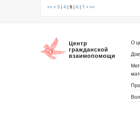
<<
<
3
|
4
|
5
|
6
|
7
>
>>
О ц
Центр
гражданской
Док
взаимопомощи
Мет
мат
Про
Вол