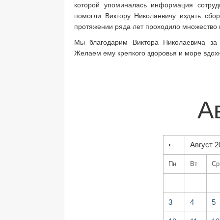
которой упоминалась информация сотруд
помогли Виктору Николаевичу издать сбо
протяжении ряда лет проходило множество в
Мы благодарим Виктора Николаевича за в
Желаем ему крепкого здоровья и море вдох
А
‹
Август 2
Пн
Вт
Ср
3
4
5