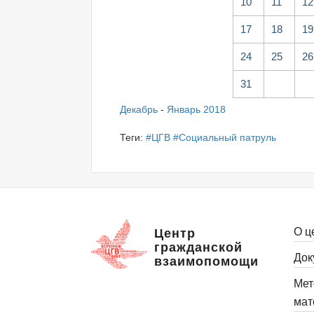
10
11
12
17
18
19
24
25
26
31
Декабрь
-
Январь 2018
Теги:
#ЦГВ
#Социальный патруль
О ц
Центр
гражданской
Док
взаимопомощи
Мет
мат