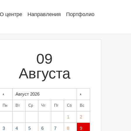
О центре
Направления
Портфолио
09
Августа
‹
Август 2026
›
Пн
Вт
Ср
Чт
Пт
Сб
Вс
1
2
3
4
5
6
7
8
9