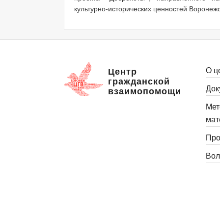
культурно-исторических ценностей Воронежс
О ц
Центр
гражданской
Док
взаимопомощи
Мет
мат
Про
Вол