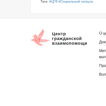
Теги:
#ЦГВ
#Социальный патруль
О ц
Центр
гражданской
Док
взаимопомощи
Мет
мат
Про
Вол