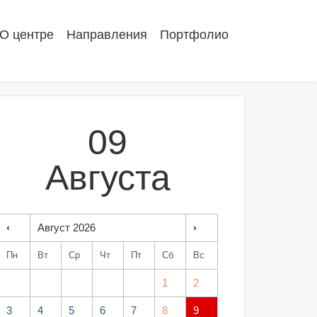
О центре
Направления
Портфолио
09
Августа
‹
Август 2026
›
Пн
Вт
Ср
Чт
Пт
Сб
Вс
1
2
3
4
5
6
7
8
9