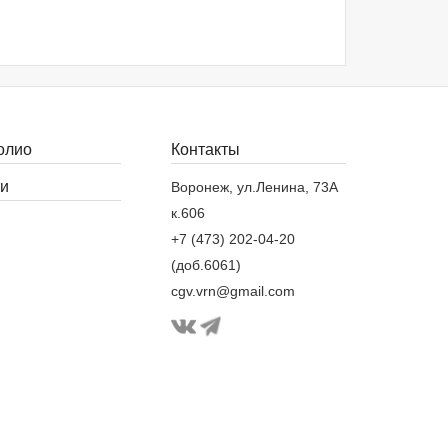
олио
Контакты
и
Воронеж, ул.Ленина, 73А
к.606
+7 (473) 202-04-20
(доб.6061)
cgv.vrn@gmail.com