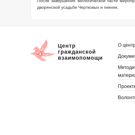
После завершения экологической части меропр
дворянской усадьбе Чертковых и пикник.
О цент
Центр
гражданской
Докуме
взаимопомощи
Методи
матери
Проект
Волонт