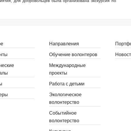
иятия, для добровольцев была организована экскурсия по
ре
Направления
Портф
нты
Обучение волонтеров
Новост
ческие
Международные
алы
проекты
ы
Работа с детьми
еры
Экологическое
волонтерство
Событийное
волонтерство