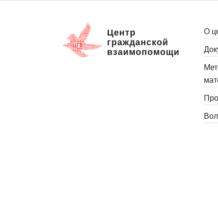
О ц
Центр
гражданской
Док
взаимопомощи
Мет
мат
Про
Вол