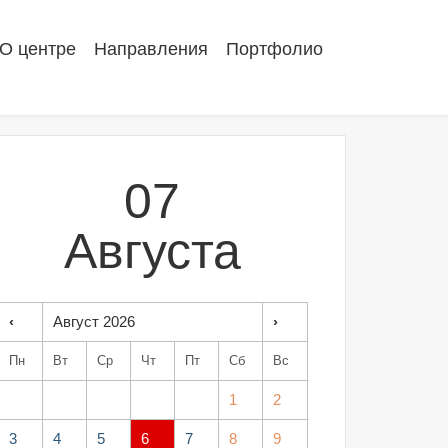
О центре
Направления
Портфолио
07
Августа
‹
Август 2026
›
Пн
Вт
Ср
Чт
Пт
Сб
Вс
1
2
3
4
5
6
7
8
9