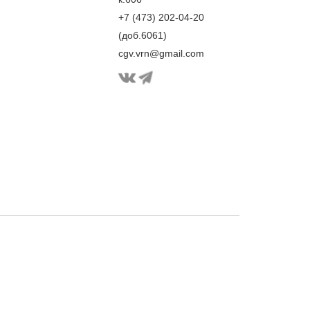
+7 (473) 202-04-20
(доб.6061)
cgv.vrn@gmail.com