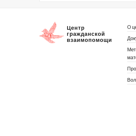
О ц
Центр
гражданской
Док
взаимопомощи
Мет
мат
Про
Вол