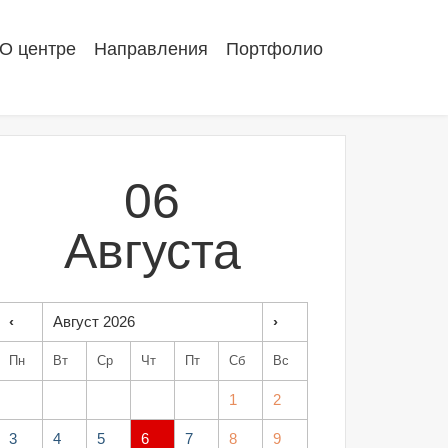
О центре
Направления
Портфолио
06
Августа
‹
Август 2026
›
Пн
Вт
Ср
Чт
Пт
Сб
Вс
1
2
3
4
5
6
7
8
9