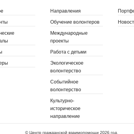
ре
Направления
Портф
нты
Обучение волонтеров
Новост
ческие
Международные
алы
проекты
ы
Работа с детьми
еры
Экологическое
волонтерство
Событийное
волонтерство
Культурно-
историческое
направление
© Центр гражданской взаимопомощи 2026 год.