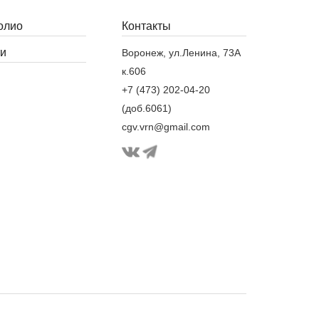
олио
Контакты
и
Воронеж, ул.Ленина, 73А
к.606
+7 (473) 202-04-20
(доб.6061)
cgv.vrn@gmail.com