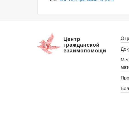
О ц
Центр
гражданской
Док
взаимопомощи
Мет
мат
Про
Вол