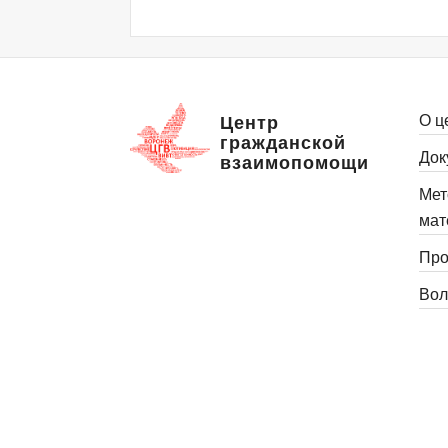
О ц
Центр
гражданской
Док
взаимопомощи
Мет
мат
Про
Вол