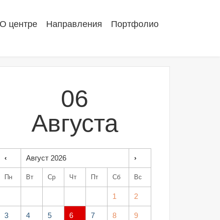
О центре
Направления
Портфолио
06
Августа
‹
Август 2026
›
Пн
Вт
Ср
Чт
Пт
Сб
Вс
1
2
3
4
5
6
7
8
9