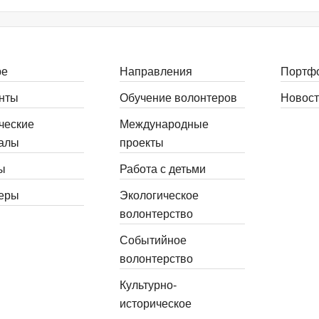
ре
Направления
Портф
нты
Обучение волонтеров
Новост
ческие
Международные
алы
проекты
ы
Работа с детьми
еры
Экологическое
волонтерство
Событийное
волонтерство
Культурно-
историческое