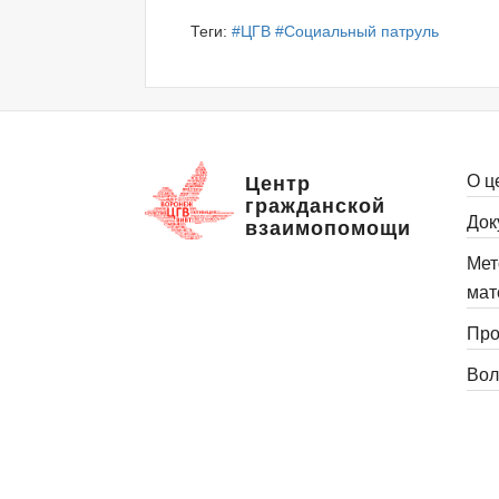
Теги:
#ЦГВ
#Социальный патруль
О ц
Центр
гражданской
Док
взаимопомощи
Мет
мат
Про
Вол