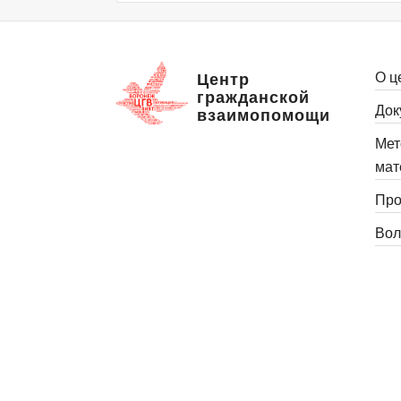
О ц
Центр
гражданской
Док
взаимопомощи
Мет
мат
Про
Вол