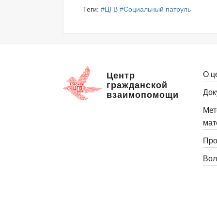
Теги:
#ЦГВ
#Социальный патруль
О ц
Центр
гражданской
Док
взаимопомощи
Мет
мат
Про
Вол